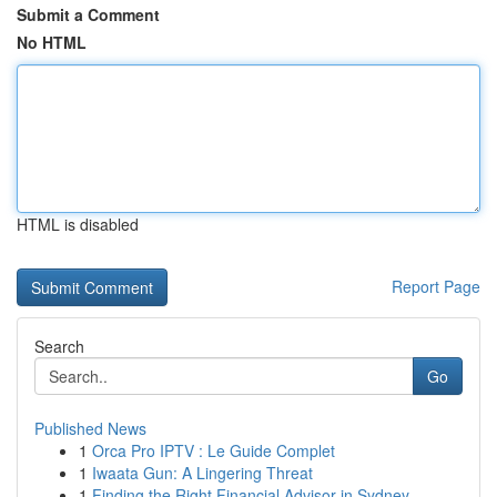
Submit a Comment
No HTML
HTML is disabled
Report Page
Search
Go
Published News
1
Orca Pro IPTV : Le Guide Complet
1
Iwaata Gun: A Lingering Threat
1
Finding the Right Financial Advisor in Sydney