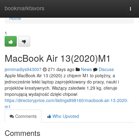
Home
bookmarkfavors
Togg
navi
Home
1
MacBook Air 13(2020)M1
jemimadlys943007
271 days ago
News
Discuss
Apple MacBook Air 13 (2020) z chipem M1 to potężny, a
jednocześnie lekki laptop zaprojektowany do pracy, nauki i
projektów kreatywnych. Ważący zaledwie 1,29 kg, oferuje
imponującą wydajność dzięki chipowi
https://directoryprice.com/listings898160/macbook-air-13-2020-
m1
Comments
Who Upvoted
Comments