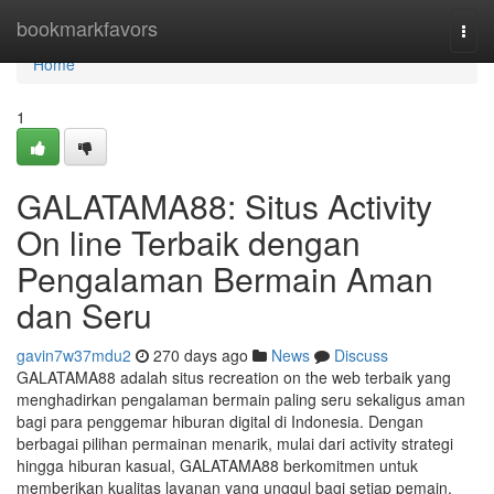
Home
bookmarkfavors
Togg
navi
Home
1
GALATAMA88: Situs Activity
On line Terbaik dengan
Pengalaman Bermain Aman
dan Seru
gavin7w37mdu2
270 days ago
News
Discuss
GALATAMA88 adalah situs recreation on the web terbaik yang
menghadirkan pengalaman bermain paling seru sekaligus aman
bagi para penggemar hiburan digital di Indonesia. Dengan
berbagai pilihan permainan menarik, mulai dari activity strategi
hingga hiburan kasual, GALATAMA88 berkomitmen untuk
memberikan kualitas layanan yang unggul bagi setiap pemain.