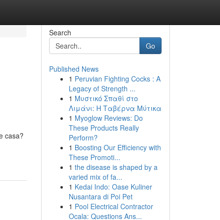
Search
Go
Published News
1
Peruvian Fighting Cocks : A
Legacy of Strength ...
1
Μυστικό Σπαθί στο
Λιμάνι: Η Ταβέρνα Μύτικα
1
Myoglow Reviews: Do
These Products Really
te casa?
Perform?
1
Boosting Our Efficiency with
These Promoti...
1
the disease is shaped by a
varied mix of fa...
1
Kedai Indo: Oase Kuliner
Nusantara di Poi Pet
1
Pool Electrical Contractor
Ocala: Questions Ans...