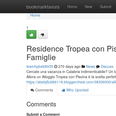
Home
bookmarkfavors
Home
New
Submit
Home
1
Residence Tropea con Pisc
Famiglie
leamhpb468935
270 days ago
News
Discuss
Cercate una vacanza in Calabria indimenticabile? Un lu
Allora un Alloggio Tropea con Piscina è la scelta perfett
https://abelqflu666118.bloggerchest.com/38306000/allo
Comments
Who Upvoted
Comments
Submit a Comment