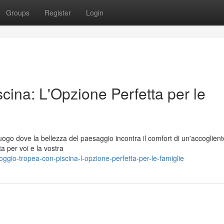
Groups
Register
Login
ina: L'Opzione Perfetta per le
ogo dove la bellezza del paesaggio incontra il comfort di un'accoglien
a per voi e la vostra
ggio-tropea-con-piscina-l-opzione-perfetta-per-le-famiglie