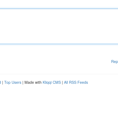
Rep
d
|
Top Users
| Made with
Kliqqi CMS
|
All RSS Feeds