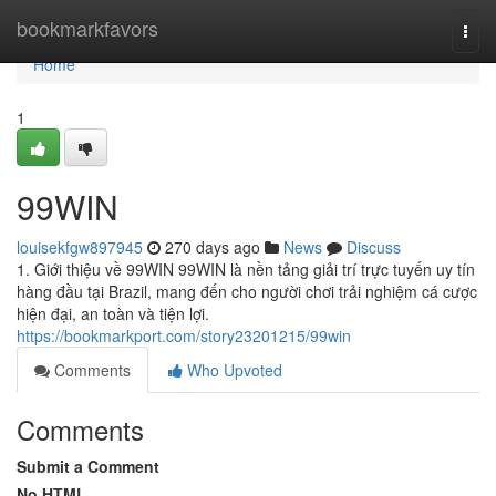
Home
bookmarkfavors
Togg
navi
Home
1
99WIN
louisekfgw897945
270 days ago
News
Discuss
1. Giới thiệu về 99WIN 99WIN là nền tảng giải trí trực tuyến uy tín
hàng đầu tại Brazil, mang đến cho người chơi trải nghiệm cá cược
hiện đại, an toàn và tiện lợi.
https://bookmarkport.com/story23201215/99win
Comments
Who Upvoted
Comments
Submit a Comment
No HTML