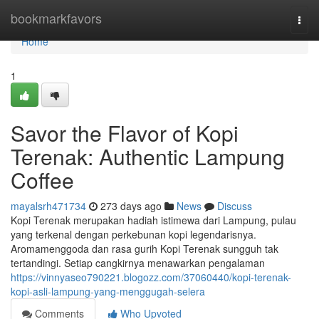
Home
bookmarkfavors
Togg
navi
Home
1
Savor the Flavor of Kopi
Terenak: Authentic Lampung
Coffee
mayalsrh471734
273 days ago
News
Discuss
Kopi Terenak merupakan hadiah istimewa dari Lampung, pulau
yang terkenal dengan perkebunan kopi legendarisnya.
Aromamenggoda dan rasa gurih Kopi Terenak sungguh tak
tertandingi. Setiap cangkirnya menawarkan pengalaman
https://vinnyaseo790221.blogozz.com/37060440/kopi-terenak-
kopi-asli-lampung-yang-menggugah-selera
Comments
Who Upvoted