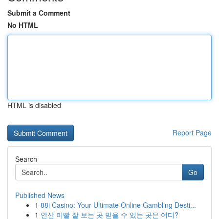
Submit a Comment
No HTML
HTML is disabled
Report Page
Search
Go
Published News
1
88i Casino: Your Ultimate Online Gambling Desti...
1
안산 이빨 잘 보는 곳 믿을 수 있는 곳은 어디?