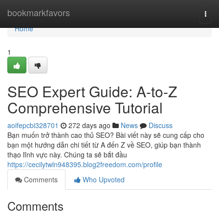
Home
bookmarkfavors
Togg
navi
Home
1
SEO Expert Guide: A-to-Z
Comprehensive Tutorial
aoifepcbi328701
272 days ago
News
Discuss
Bạn muốn trở thành cao thủ SEO? Bài viết này sẽ cung cấp cho
bạn một hướng dẫn chi tiết từ A đến Z về SEO, giúp bạn thành
thạo lĩnh vực này. Chúng ta sẽ bắt đầu
https://cecilytwln948395.blog2freedom.com/profile
Comments
Who Upvoted
Comments