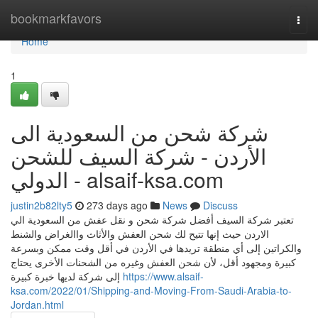
Home
bookmarkfavors
Togg
navi
Home
1
شركة شحن من السعودية الى
الأردن - شركة السيف للشحن
الدولي - alsaif-ksa.com
justin2b82lty5
273 days ago
News
Discuss
تعتبر شركة السيف أفضل شركة شحن و نقل عفش من السعودية الي
الاردن حيث إنها تتيح لك شحن العفش والأثاث واالغراض والشنط
والكراتين إلى أي منطقة تريدها في الأردن في أقل وقت ممكن وبسرعة
كبيرة ومجهود أقل، لأن شحن العفش وغيره من الشحنات الأخرى يحتاج
إلى شركة لديها خبرة كبيرة
https://www.alsaif-
ksa.com/2022/01/Shipping-and-Moving-From-Saudi-Arabia-to-
Jordan.html