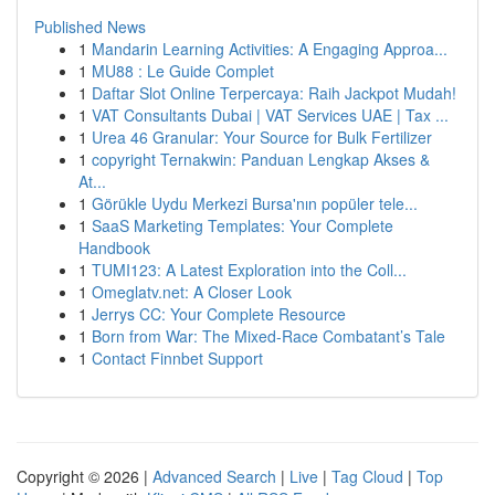
Published News
1
Mandarin Learning Activities: A Engaging Approa...
1
MU88 : Le Guide Complet
1
Daftar Slot Online Terpercaya: Raih Jackpot Mudah!
1
VAT Consultants Dubai | VAT Services UAE | Tax ...
1
Urea 46 Granular: Your Source for Bulk Fertilizer
1
copyright Ternakwin: Panduan Lengkap Akses &
At...
1
Görükle Uydu Merkezi Bursa'nın popüler tele...
1
SaaS Marketing Templates: Your Complete
Handbook
1
TUMI123: A Latest Exploration into the Coll...
1
Omeglatv.net: A Closer Look
1
Jerrys CC: Your Complete Resource
1
Born from War: The Mixed-Race Combatant’s Tale
1
Contact Finnbet Support
Copyright © 2026 |
Advanced Search
|
Live
|
Tag Cloud
|
Top