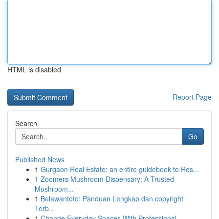
HTML is disabled
Report Page
Search
Go
Published News
1
Gurgaon Real Estate: an entire guidebook to Res...
1
Zoomers Mushroom Dispensary: A Trusted
Mushroom...
1
Belawantoto: Panduan Lengkap dan copyright
Terb...
1
Change Everyday Spaces With Professional