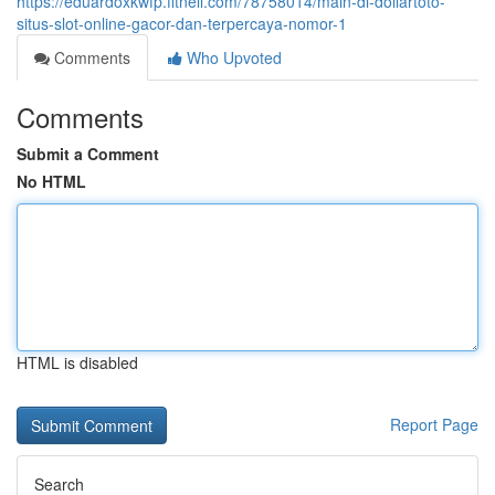
https://eduardoxkwfp.fitnell.com/78758014/main-di-dollartoto-
situs-slot-online-gacor-dan-terpercaya-nomor-1
Comments
Who Upvoted
Comments
Submit a Comment
No HTML
HTML is disabled
Report Page
Search