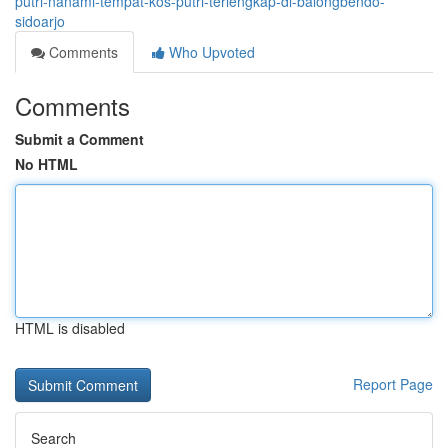
putri-nanami-tempat-kos-putri-terlengkap-di-balongbendo-
sidoarjo
Comments
Who Upvoted
Comments
Submit a Comment
No HTML
HTML is disabled
Report Page
Search