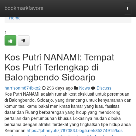
Home
bookmarkfavors
Togg
navi
Home
1
Kos Putri NANAMI: Tempat
Kos Putri Terlengkap di
Balongbendo Sidoarjo
harrisonm874bkq2
296 days ago
News
Discuss
Kos Putri NANAMI adalah rumah kost eksklusif untuk perempuan
di Balongbendo, Sidoarjo, yang dirancang untuk kenyamanan dan
komunitas. kamu bakal menikmati kamar yang luas, fasilitas
dasar dan Ruang berbarengan yang hidup yang mendorong
pertalian dan pertumbuhan khusus Lokasinya mudah dibuka
bersama dengan atraksi terdekat yang tingkatkan tipe hidup anda
Keamanan
https://johnnyuhzj767383.blog5.net/85374915/kos-