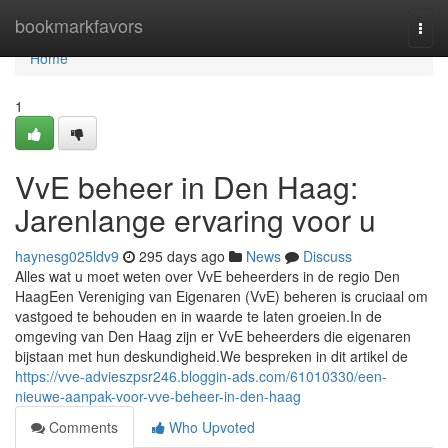
Home
bookmarkfavors
Togg
navi
Home
1
VvE beheer in Den Haag:
Jarenlange ervaring voor u
haynesg025ldv9
295 days ago
News
Discuss
Alles wat u moet weten over VvE beheerders in de regio Den
HaagEen Vereniging van Eigenaren (VvE) beheren is cruciaal om
vastgoed te behouden en in waarde te laten groeien.In de
omgeving van Den Haag zijn er VvE beheerders die eigenaren
bijstaan met hun deskundigheid.We bespreken in dit artikel de
https://vve-advieszpsr246.bloggin-ads.com/61010330/een-
nieuwe-aanpak-voor-vve-beheer-in-den-haag
Comments
Who Upvoted