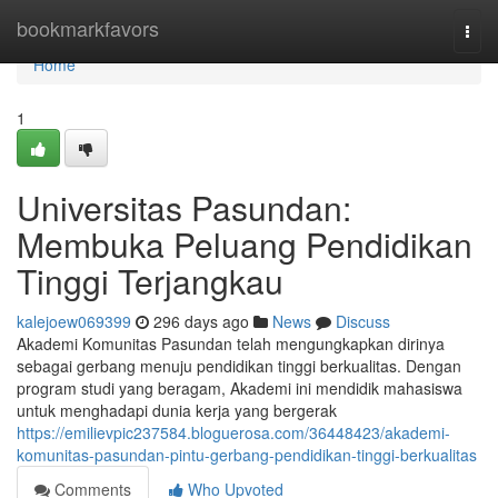
Home
bookmarkfavors
Togg
navi
Home
1
Universitas Pasundan:
Membuka Peluang Pendidikan
Tinggi Terjangkau
kalejoew069399
296 days ago
News
Discuss
Akademi Komunitas Pasundan telah mengungkapkan dirinya
sebagai gerbang menuju pendidikan tinggi berkualitas. Dengan
program studi yang beragam, Akademi ini mendidik mahasiswa
untuk menghadapi dunia kerja yang bergerak
https://emilievpic237584.bloguerosa.com/36448423/akademi-
komunitas-pasundan-pintu-gerbang-pendidikan-tinggi-berkualitas
Comments
Who Upvoted