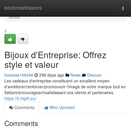
Home
bookmarkfavors
Togg
navi
Home
1
Bijoux d'Entreprise: Offrez
style et valeur
tesstsss168496
298 days ago
News
Discuss
Les cadeaux d'entreprise constituent un excellent moyen
d'améliorer/renforcer/promouvoir l'image de votre marque tout en
flattant/encourageant/satisfaisant vos clients et partenaires.
https://fr.higift.eu/
Comments
Who Upvoted
Comments