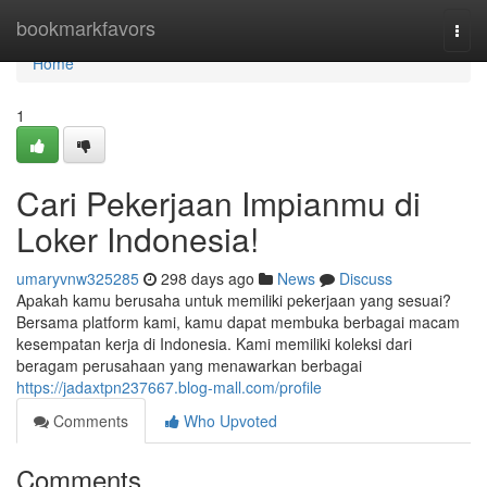
Home
bookmarkfavors
Togg
navi
Home
1
Cari Pekerjaan Impianmu di
Loker Indonesia!
umaryvnw325285
298 days ago
News
Discuss
Apakah kamu berusaha untuk memiliki pekerjaan yang sesuai?
Bersama platform kami, kamu dapat membuka berbagai macam
kesempatan kerja di Indonesia. Kami memiliki koleksi dari
beragam perusahaan yang menawarkan berbagai
https://jadaxtpn237667.blog-mall.com/profile
Comments
Who Upvoted
Comments