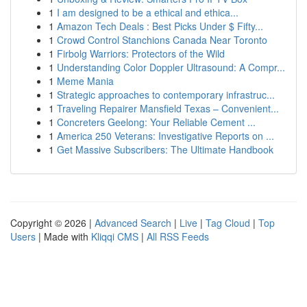
1
I am designed to be a ethical and ethica...
1
Amazon Tech Deals : Best Picks Under $ Fifty...
1
Crowd Control Stanchions Canada Near Toronto
1
Firbolg Warriors: Protectors of the Wild
1
Understanding Color Doppler Ultrasound: A Compr...
1
Meme Mania
1
Strategic approaches to contemporary infrastruc...
1
Traveling Repairer Mansfield Texas – Convenient...
1
Concreters Geelong: Your Reliable Cement ...
1
America 250 Veterans: Investigative Reports on ...
1
Get Massive Subscribers: The Ultimate Handbook
Copyright © 2026 |
Advanced Search
|
Live
|
Tag Cloud
|
Top
Users
| Made with
Kliqqi CMS
|
All RSS Feeds