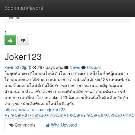
Home
bookmarkfavors
Home
1
Joker123
kevino370jpr0
297 days ago
News
Discuss
ในยุคที่เกมคาสิโนออนไลน์เติบโตอย่างรวดเร็ว หนึ่งในชื่อที่ผู้เล่นชาว
ไทยคุ้นเคยและได้รับความนิยมอย่างต่อเนื่องคือ Joker123 แพลตฟอร์ม
เกมสล็อตออนไลน์ที่เปิดให้บริการมาอย่างยาวนานและมีฐานผู้เล่น
จำนวนมากทั่วเอเชีย ด้วยระบบเกมที่ทันสมัย ภาพสวยคมชัด และรูป
แบบการเล่นที่เข้าใจง่าย Joker123 จึงกลายเป็นหนึ่งในตัวเลือกอันดับ
ต้น ๆ ของนักเดิมพันออนไลน์ในปัจจุบัน
https://newsviral.space/joker123-
%e0%b9%81%e0%b8%9e%e0%b8%a5%e0%b8%95%e0%b8%9f%
Comments
Who Upvoted