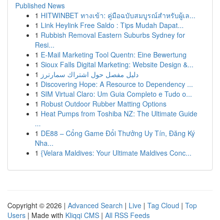
Published News
1
HITWINBET ทางเข้า: คู่มือฉบับสมบูรณ์สำหรับผู้เล...
1
Link Heylink Free Saldo : Tips Mudah Dapat...
1
Rubbish Removal Eastern Suburbs Sydney for
Resi...
1
E-Mail Marketing Tool Quentn: Eine Bewertung
1
Sioux Falls Digital Marketing: Website Design &...
1
دليل مفصل حول اشتراك سمارترز
1
Discovering Hope: A Resource to Dependency ...
1
SIM Virtual Claro: Um Guia Completo e Tudo o...
1
Robust Outdoor Rubber Matting Options
1
Heat Pumps from Toshiba NZ: The Ultimate Guide
...
1
DE88 – Cổng Game Đổi Thưởng Uy Tín, Đăng Ký
Nha...
1
{Velara Maldives: Your Ultimate Maldives Conc...
Copyright © 2026 |
Advanced Search
|
Live
|
Tag Cloud
|
Top
Users
| Made with
Kliqqi CMS
|
All RSS Feeds