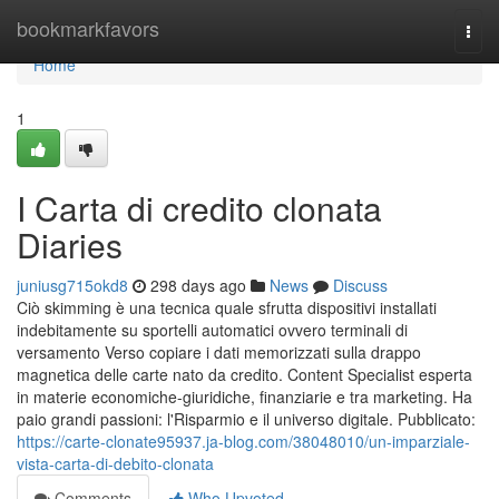
Home
bookmarkfavors
Togg
navi
Home
1
I Carta di credito clonata
Diaries
juniusg715okd8
298 days ago
News
Discuss
Ciò skimming è una tecnica quale sfrutta dispositivi installati
indebitamente su sportelli automatici ovvero terminali di
versamento Verso copiare i dati memorizzati sulla drappo
magnetica delle carte nato da credito. Content Specialist esperta
in materie economiche-giuridiche, finanziarie e tra marketing. Ha
paio grandi passioni: l'Risparmio e il universo digitale. Pubblicato:
https://carte-clonate95937.ja-blog.com/38048010/un-imparziale-
vista-carta-di-debito-clonata
Comments
Who Upvoted