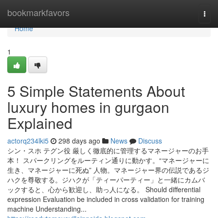
Home
bookmarkfavors
Togg
navi
Home
1
5 Simple Statements About
luxury homes in gurgaon
Explained
actorq234lki5
298 days ago
News
Discuss
シン・スホ テグン役 厳しく徹底的に管理するマネージャーのお手
本！ スパークリングをルーティン通りに動かす。“マネージャーに
生き、マネージャーに死ぬ” 人物。マネージャー界の伝説であるジ
ハクを尊敬する。ジハクが「ティーパーティー」と一緒にカムバ
ックすると、心から歓迎し、助っ人になる。 Should differential
expression Evaluation be included in cross validation for training
machine Understanding...