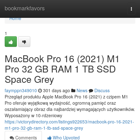
Home
bookmarkfavors
Togg
navi
Home
1
MacBook Pro 16 (2021) M1
Pro 32 GB RAM 1 TB SSD
Space Grey
faymppn349010
301 days ago
News
Discuss
Przegląd produktu Apple MacBook Pro 16 (2021) z czipem M1
Pro oferuje wyjątkową wydajność, ogromną pamięć oraz
oszałamiający obraz dla najbardziej wymagających użytkowników.
Wyposażony w 10-rdzeniowy
https://victorydirectory.com/listings922653/macbook-pro-16-2021-
m1-pro-32-gb-ram-1-tb-ssd-space-grey
Comments
Who Upvoted