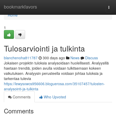
Home
bookmarkfavors
Togg
navi
Home
1
Tulosarviointi ja tulkinta
blanchenoha811787
300 days ago
News
Discuss
Jokaisen projektin tuloksia analysoidaan huolellisesti. Analyysillä
haetaan trendiä, joiden avulla voidaan tulkitsemaan kokeen
vaikutuksen. Analyysin perusteella voidaan johtaa tuloksia ja
tarkentaa tulevia
https://lewysxwcs956606.bloguerosa.com/35107457/tulosten-
analysointi-ja-tulkinta
Comments
Who Upvoted
Comments