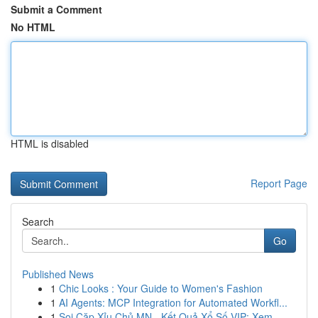
Submit a Comment
No HTML
HTML is disabled
Report Page
Search
Go
Published News
1
Chic Looks : Your Guide to Women's Fashion
1
AI Agents: MCP Integration for Automated Workfl...
1
Soi Cặp Xỉu Chủ MN - Kết Quả Xổ Số VIP: Xem ...