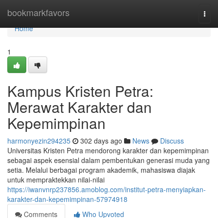
Home
bookmarkfavors
Togg
navi
Home
1
Kampus Kristen Petra:
Merawat Karakter dan
Kepemimpinan
harmonyezin294235
302 days ago
News
Discuss
Universitas Kristen Petra mendorong karakter dan kepemimpinan
sebagai aspek esensial dalam pembentukan generasi muda yang
setia. Melalui berbagai program akademik, mahasiswa diajak
untuk mempraktekkan nilai-nilai
https://iwanvnrp237856.amoblog.com/institut-petra-menyiapkan-
karakter-dan-kepemimpinan-57974918
Comments
Who Upvoted