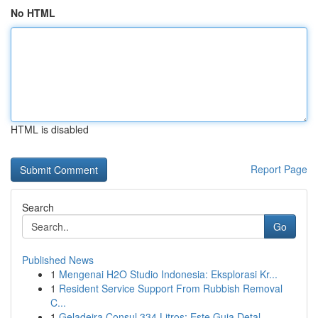
No HTML
HTML is disabled
Report Page
Search
Go
Published News
1
Mengenai H2O Studio Indonesia: Eksplorasi Kr...
1
Resident Service Support From Rubbish Removal
C...
1
Geladeira Consul 334 Litros: Este Guia Detal...