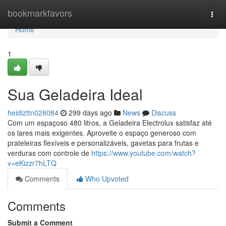
Home
bookmarkfavors
Togg
navi
Home
1
Sua Geladeira Ideal
heidizttn028084
299 days ago
News
Discuss
Com um espaçoso 480 litros, a Geladeira Electrolux satisfaz até
os lares mais exigentes. Aproveite o espaço generoso com
prateleiras flexíveis e personalizáveis, gavetas para frutas e
verduras com controle de
https://www.youtube.com/watch?
v=eKizzr7hLTQ
Comments
Who Upvoted
Comments
Submit a Comment