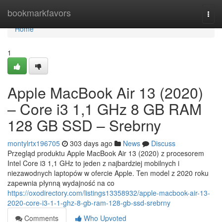
Home
bookmarkfavors
Togg
navi
Home
1
Apple MacBook Air 13 (2020)
– Core i3 1,1 GHz 8 GB RAM
128 GB SSD – Srebrny
montylrtx196705
303 days ago
News
Discuss
Przegląd produktu Apple MacBook Air 13 (2020) z procesorem
Intel Core i3 1,1 GHz to jeden z najbardziej mobilnych i
niezawodnych laptopów w ofercie Apple. Ten model z 2020 roku
zapewnia płynną wydajność na co
https://oxodirectory.com/listings13358932/apple-macbook-air-13-
2020-core-i3-1-1-ghz-8-gb-ram-128-gb-ssd-srebrny
Comments
Who Upvoted