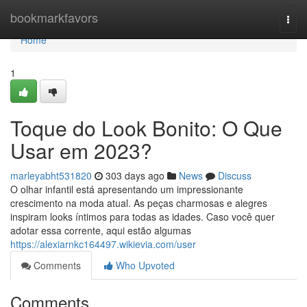
Home
bookmarkfavors
Togg
navi
Home
1
Toque do Look Bonito: O Que
Usar em 2023?
marleyabht531820
303 days ago
News
Discuss
O olhar infantil está apresentando um impressionante
crescimento na moda atual. As peças charmosas e alegres
inspiram looks íntimos para todas as idades. Caso você quer
adotar essa corrente, aqui estão algumas
https://alexiarnkc164497.wikievia.com/user
Comments
Who Upvoted
Comments