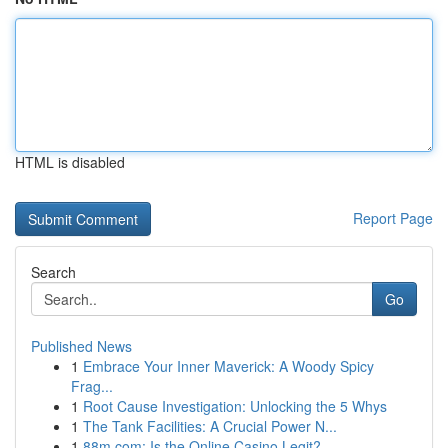
HTML is disabled
Report Page
Search
Go
Published News
1
Embrace Your Inner Maverick: A Woody Spicy
Frag...
1
Root Cause Investigation: Unlocking the 5 Whys
1
The Tank Facilities: A Crucial Power N...
1
88m.com: Is the Online Casino Legit?