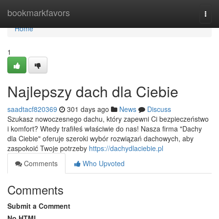
Home
bookmarkfavors
Togg
navi
Home
1
Najlepszy dach dla Ciebie
saadtacf820369
301 days ago
News
Discuss
Szukasz nowoczesnego dachu, który zapewni Ci bezpieczeństwo
i komfort? Wtedy trafiłeś właściwie do nas! Nasza firma "Dachy
dla Ciebie" oferuje szeroki wybór rozwiązań dachowych, aby
zaspokoić Twoje potrzeby
https://dachydlaciebie.pl
Comments
Who Upvoted
Comments
Submit a Comment
No HTML