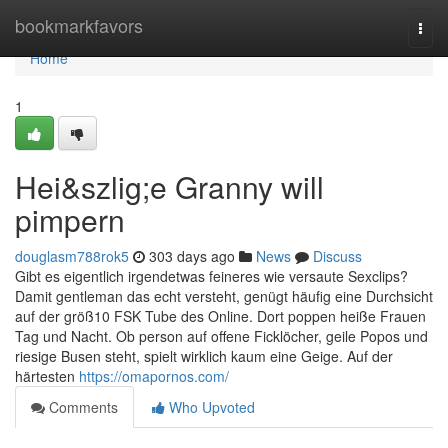
Home
bookmarkfavors
Togg
navi
Home
1
Hei&szlig;e Granny will
pimpern
douglasm788rok5
303 days ago
News
Discuss
Gibt es eigentlich irgendetwas feineres wie versaute Sexclips?
Damit gentleman das echt versteht, genügt häufig eine Durchsicht
auf der größ10 FSK Tube des Online. Dort poppen heiße Frauen
Tag und Nacht. Ob person auf offene Ficklöcher, geile Popos und
riesige Busen steht, spielt wirklich kaum eine Geige. Auf der
härtesten
https://omapornos.com/
Comments
Who Upvoted