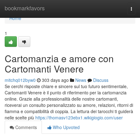
Home
bookmarkfavors
Togg
navi
Home
1
Cartomanzia e amore con
Cartomanti Venere
mitchq012byw0
303 days ago
News
Discuss
Se cerchi risposte chiare e sincere sul tuo futuro sentimentale,
Cartomanti Venere è il punto di riferimento per la cartomanzia
online. Grazie alla professionalità delle nostre cartomanti,
riceverai un consulto personalizzato su amore, relazioni, ritorni di
fiamma e compatibilità di coppia. La lettura dei tarocchi ti guiderà
nelle scelte più
https://thomasv123ebx1.wikigiogio.com/user
Comments
Who Upvoted