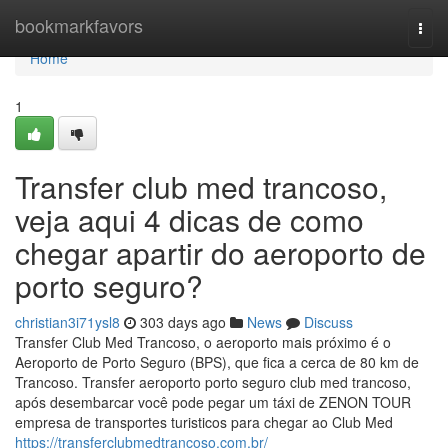
Home
bookmarkfavors
Togg
navi
Home
1
Transfer club med trancoso,
veja aqui 4 dicas de como
chegar apartir do aeroporto de
porto seguro?
christian3i71ysl8
303 days ago
News
Discuss
Transfer Club Med Trancoso, o aeroporto mais próximo é o
Aeroporto de Porto Seguro (BPS), que fica a cerca de 80 km de
Trancoso. Transfer aeroporto porto seguro club med trancoso,
após desembarcar você pode pegar um táxi de ZENON TOUR
empresa de transportes turisticos para chegar ao Club Med
https://transferclubmedtrancoso.com.br/