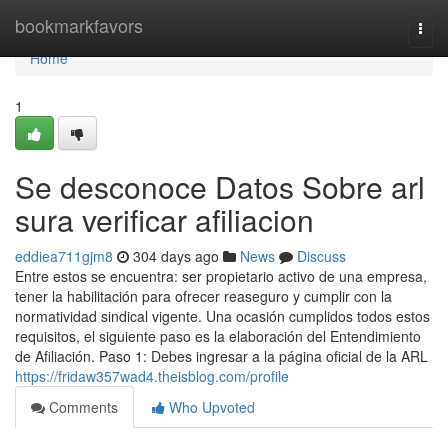
Home
bookmarkfavors
Togg
navi
Home
1
Se desconoce Datos Sobre arl
sura verificar afiliacion
eddiea711gjm8
304 days ago
News
Discuss
Entre estos se encuentra: ser propietario activo de una empresa,
tener la habilitación para ofrecer reaseguro y cumplir con la
normatividad sindical vigente. Una ocasión cumplidos todos estos
requisitos, el siguiente paso es la elaboración del Entendimiento
de Afiliación. Paso 1: Debes ingresar a la página oficial de la ARL
https://fridaw357wad4.theisblog.com/profile
Comments
Who Upvoted