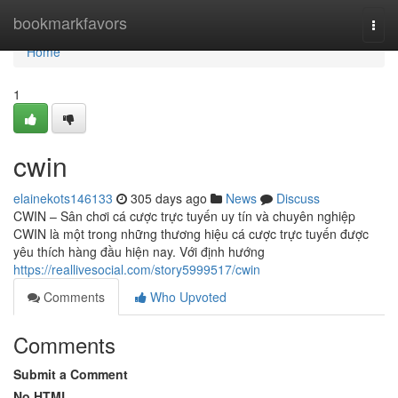
Home
bookmarkfavors
Togg
navi
Home
1
cwin
elainekots146133
305 days ago
News
Discuss
CWIN – Sân chơi cá cược trực tuyến uy tín và chuyên nghiệp
CWIN là một trong những thương hiệu cá cược trực tuyến được
yêu thích hàng đầu hiện nay. Với định hướng
https://reallivesocial.com/story5999517/cwin
Comments
Who Upvoted
Comments
Submit a Comment
No HTML