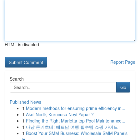
HTML is disabled
Report Page
Search
Go
Published News
1
Modern methods for ensuring prime efficiency in...
1
Akol Nedir, Kurucusu Neyi Yapar ?
1
Finding the Right Marietta top Pool Maintenance...
1
다낭 돈키호테: 베트남 여행 필수템 쇼핑 가이드
1
Boost Your SMM Business: Wholesale SMM Panels
E...