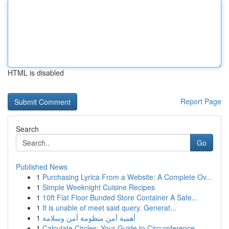
HTML is disabled
Report Page
Search
Go
Published News
1
Purchasing Lyrica From a Website: A Complete Ov...
1
Simple Weeknight Cuisine Recipes
1
10ft Flat Floor Bunded Store Container A Safe...
1
It is unable of meet said query. Generat...
1
أهمية أمن منظومة أمن وسلامة
1
Calculate Circles: Your Guide to Circumference