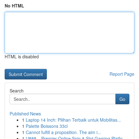
No HTML
HTML is disabled
Report Page
Search
Go
Published News
1
Laptop 14 Inch: Pilihan Terbaik untuk Mobilitas...
1
Palette Boissons 33cl
1
Cannot fulfill a proposition. The aim i...
1
U888 – Premier Online Spin & Slot Gaming Platfo...