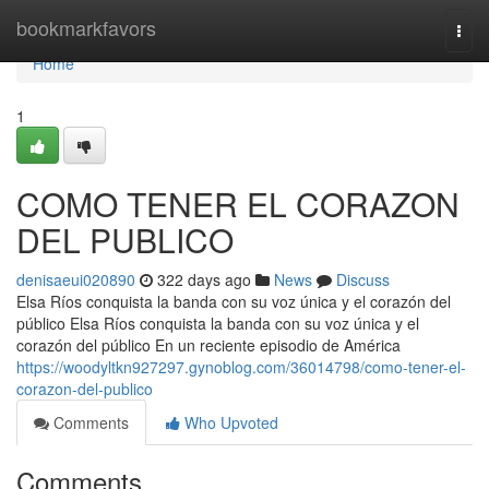
Home
bookmarkfavors
Togg
navi
Home
1
COMO TENER EL CORAZON
DEL PUBLICO
denisaeui020890
322 days ago
News
Discuss
Elsa Ríos conquista la banda con su voz única y el corazón del
público Elsa Ríos conquista la banda con su voz única y el
corazón del público En un reciente episodio de América
https://woodyltkn927297.gynoblog.com/36014798/como-tener-el-
corazon-del-publico
Comments
Who Upvoted
Comments