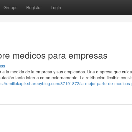
Groups
Register
Login
bre medicos para empresas
uss
SA a la medida de la empresa y sus empleados. Una empresa que cuida
ación tanto interna como externamente. La retribución flexible consi
ps://emiliokxpfr.sharebyblog.com/37191872/la-mejor-parte-de-medicos-