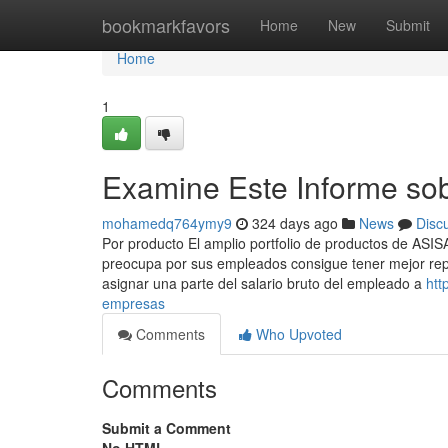
Home
bookmarkfavors
Home
New
Submit
Home
1
Examine Este Informe so
mohamedq764ymy9
324 days ago
News
Disc
Por producto El amplio portfolio de productos de ASI
preocupa por sus empleados consigue tener mejor reput
asignar una parte del salario bruto del empleado a
htt
empresas
Comments
Who Upvoted
Comments
Submit a Comment