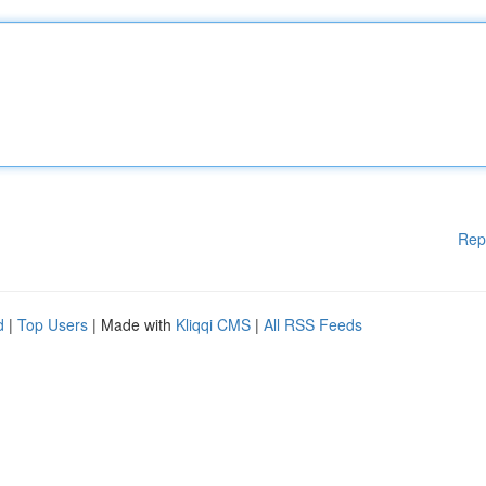
Rep
d
|
Top Users
| Made with
Kliqqi CMS
|
All RSS Feeds