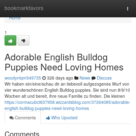
Home
bookmarkfavors
Togg
navi
Home
1
Adorable English Bulldog
Puppies Need Loving Homes
woodynlqm549735
326 days ago
News
Discuss
Wir haben ein/eine/schau dir an liebevoll aufgezogenes Wurf von
vier wunderschönen English Bulldog puppies. Sie sind nun 8/9/10
Wochen alt und bereit, ihre neue Familie zu finden. Die kleinen
https://cormacubct837958.wizzardsblog.com/37264085/adorable-
english-bulldog-puppies-need-loving-homes
Comments
Who Upvoted
Comments