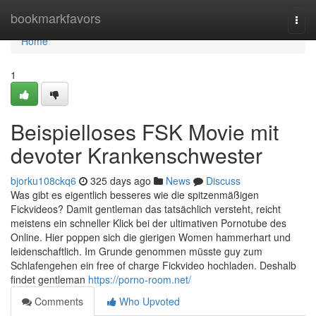
Home
bookmarkfavors
Togg
navi
Home
1
Beispielloses FSK Movie mit
devoter Krankenschwester
bjorku108ckq6
325 days ago
News
Discuss
Was gibt es eigentlich besseres wie die spitzenmäßigen
Fickvideos? Damit gentleman das tatsächlich versteht, reicht
meistens ein schneller Klick bei der ultimativen Pornotube des
Online. Hier poppen sich die gierigen Women hammerhart und
leidenschaftlich. Im Grunde genommen müsste guy zum
Schlafengehen ein free of charge Fickvideo hochladen. Deshalb
findet gentleman
https://porno-room.net/
Comments
Who Upvoted