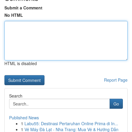
Submit a Comment
No HTML
HTML is disabled
Report Page
Search
Go
Published News
1
Labu55: Destinasi Pertaruhan Online Prima di In...
1
Vé Máy Đà Lạt - Nha Trang: Mua Vé & Hướng Dẫn