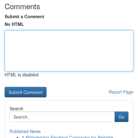
Comments
Submit a Comment
No HTML
HTML is disabled
Report Page
Search
Go
Published News
1
Philadelphia Electrical Contractor for Reliable...