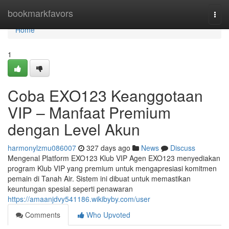
Home
bookmarkfavors
Togg
navi
Home
1
Coba EXO123 Keanggotaan
VIP – Manfaat Premium
dengan Level Akun
harmonylzmu086007
327 days ago
News
Discuss
Mengenal Platform EXO123 Klub VIP Agen EXO123 menyediakan
program Klub VIP yang premium untuk mengapresiasi komitmen
pemain di Tanah Air. Sistem ini dibuat untuk memastikan
keuntungan spesial seperti penawaran
https://amaanjdvy541186.wikibyby.com/user
Comments
Who Upvoted