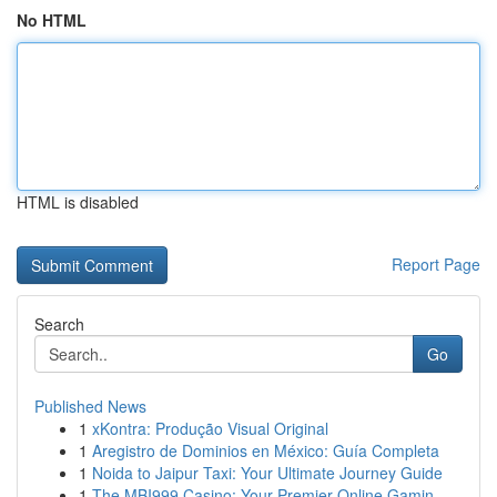
No HTML
HTML is disabled
Report Page
Search
Go
Published News
1
xKontra: Produção Visual Original
1
Aregistro de Dominios en México: Guía Completa
1
Noida to Jaipur Taxi: Your Ultimate Journey Guide
1
The MBI999 Casino: Your Premier Online Gamin...