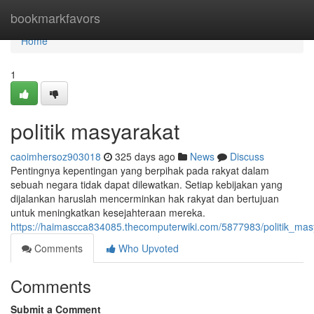
Home
bookmarkfavors
Home
1
politik masyarakat
caoimhersoz903018
325 days ago
News
Discuss
Pentingnya kepentingan yang berpihak pada rakyat dalam
sebuah negara tidak dapat dilewatkan. Setiap kebijakan yang
dijalankan haruslah mencerminkan hak rakyat dan bertujuan
untuk meningkatkan kesejahteraan mereka.
https://haimascca834085.thecomputerwiki.com/5877983/politik_mas
Comments
Who Upvoted
Comments
Submit a Comment