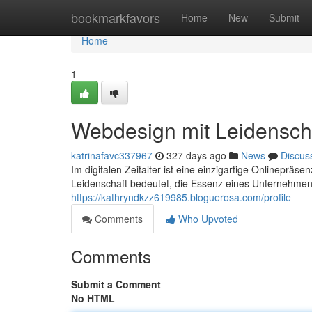
Home
bookmarkfavors
Home
New
Submit
Home
1
Webdesign mit Leidensch
katrinafavc337967
327 days ago
News
Discus
Im digitalen Zeitalter ist eine einzigartige Onlineprä
Leidenschaft bedeutet, die Essenz eines Unternehmens 
https://kathryndkzz619985.bloguerosa.com/profile
Comments
Who Upvoted
Comments
Submit a Comment
No HTML