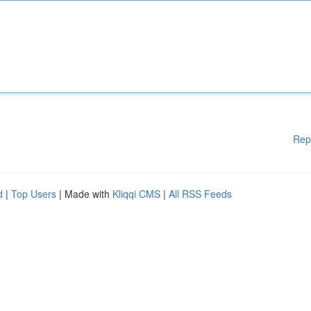
Rep
d
|
Top Users
| Made with
Kliqqi CMS
|
All RSS Feeds