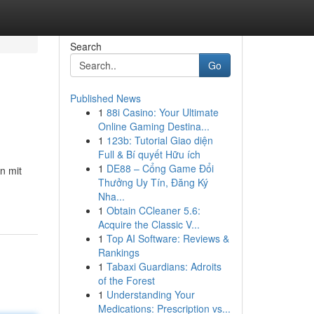
Search
Go
Published News
1
88i Casino: Your Ultimate
Online Gaming Destina...
1
123b: Tutorial Giao diện
Full & Bí quyết Hữu ích
1
DE88 – Cổng Game Đổi
n mit
Thưởng Uy Tín, Đăng Ký
Nha...
1
Obtain CCleaner 5.6:
Acquire the Classic V...
1
Top AI Software: Reviews &
Rankings
1
Tabaxi Guardians: Adroits
of the Forest
1
Understanding Your
Medications: Prescription vs...