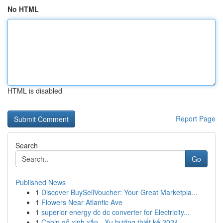
No HTML
HTML is disabled
Report Page
Search
Go
Published News
1
Discover BuySellVoucher: Your Great Marketpla...
1
Flowers Near Atlantic Ave
1
superior energy dc dc converter for Electricity...
1
Cabin gỗ xinh xắn - Xu hướng thiết kế 2024