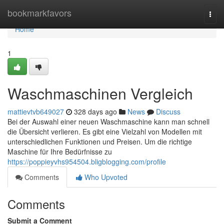
Home
bookmarkfavors
Togg
navi
Home
1
Waschmaschinen Vergleich
mattievtvb649027
328 days ago
News
Discuss
Bei der Auswahl einer neuen Waschmaschine kann man schnell
die Übersicht verlieren. Es gibt eine Vielzahl von Modellen mit
unterschiedlichen Funktionen und Preisen. Um die richtige
Maschine für Ihre Bedürfnisse zu
https://poppieyvhs954504.bligblogging.com/profile
Comments
Who Upvoted
Comments
Submit a Comment