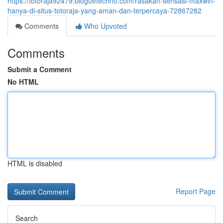
https://totoraja92479.bloguetechno.com/rasakan-sensasi-maxwin-
hanya-di-situs-totoraja-yang-aman-dan-terpercaya-72867282
Comments
Who Upvoted
Comments
Submit a Comment
No HTML
HTML is disabled
Report Page
Search