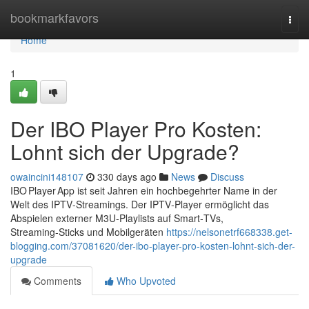
Home
bookmarkfavors
Togg
navi
Home
1
Der IBO Player Pro Kosten:
Lohnt sich der Upgrade?
owaincini148107
330 days ago
News
Discuss
IBO Player App ist seit Jahren ein hochbegehrter Name in der
Welt des IPTV‑Streamings. Der IPTV‑Player ermöglicht das
Abspielen externer M3U‑Playlists auf Smart‑TVs,
Streaming‑Sticks und Mobilgeräten
https://nelsonetrf668338.get-
blogging.com/37081620/der-ibo-player-pro-kosten-lohnt-sich-der-
upgrade
Comments
Who Upvoted