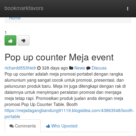
Home
bookmarkfavors
Togg
navi
Home
1
Pop up counter Meja event
richardd553hie9
328 days ago
News
Discuss
Pop up counter adalah meja promosi portabel dengan rangka
alumunium yang sangat cocok untuk promosi, presentasi, dan
peluncuran produk baru. Meja ini juga dilengkapi dengan rak di
dalamnya untuk menyimpan peralatan promosi dan menjaga
meja tetap rapi. Promosikan produk jualan anda dengan meja
promosi Pop Up Counter Table. Booth
https://mejadagangbandung91119.blogsidea.com/43863548/booth-
portable
Comments
Who Upvoted