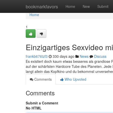
Home
bookmarkfavors
Home
New
Submit
Home
1
Einzigartiges Sexvideo m
frankb676tzf3
330 days ago
News
Discuss
Es existiert doch kaum etwas besseres als grandiose F
auf der schärfsten Hardcore Tube des Planeten. Jede
langt allein das Kopfkino und du bekommst unversehen
Comments
Who Upvoted
Comments
Submit a Comment
No HTML