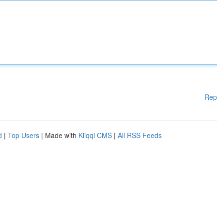
Rep
d
|
Top Users
| Made with
Kliqqi CMS
|
All RSS Feeds