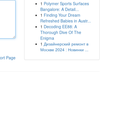
1
Polymer Sports Surfaces
Bangalore: A Detail...
1
Finding Your Dream
Refreshed Babies in Austr...
1
Decoding EE88: A
Thorough Dive Of The
Enigma
1
Дизайнерский ремонт в
Москве 2024 : Новинки ...
ort Page