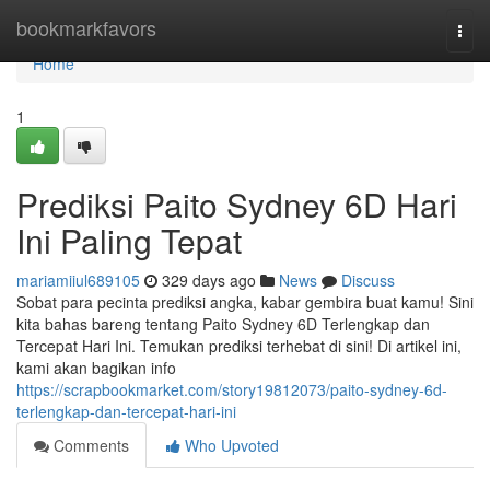
Home
bookmarkfavors
Togg
navi
Home
1
Prediksi Paito Sydney 6D Hari
Ini Paling Tepat
mariamiiul689105
329 days ago
News
Discuss
Sobat para pecinta prediksi angka, kabar gembira buat kamu! Sini
kita bahas bareng tentang Paito Sydney 6D Terlengkap dan
Tercepat Hari Ini. Temukan prediksi terhebat di sini! Di artikel ini,
kami akan bagikan info
https://scrapbookmarket.com/story19812073/paito-sydney-6d-
terlengkap-dan-tercepat-hari-ini
Comments
Who Upvoted