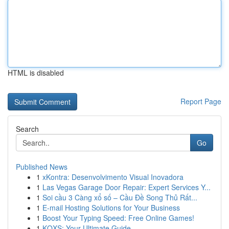
HTML is disabled
Report Page
Search
Go
Published News
1
xKontra: Desenvolvimento Visual Inovadora
1
Las Vegas Garage Door Repair: Expert Services Y...
1
Soi cầu 3 Càng xổ số – Cầu Đề Song Thủ Rất...
1
E-mail Hosting Solutions for Your Business
1
Boost Your Typing Speed: Free Online Games!
1
KQXS: Your Ultimate Guide