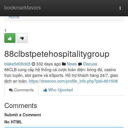
Home
bookmarkfavors
Togg
navi
Home
1
88clbstpetehospitalitygroup
blake5d08ckt5
332 days ago
News
Discuss
88CLB cung cấp hệ thống cá cược toàn diện: bóng đá, casino
trực tuyến, slot game và eSports. Hỗ trợ khách hàng 24/7, giao
dịch an toàn.
https://dreevoo.com/profile_info.php?pid=861508
Comments
Who Upvoted
Comments
Submit a Comment
No HTML