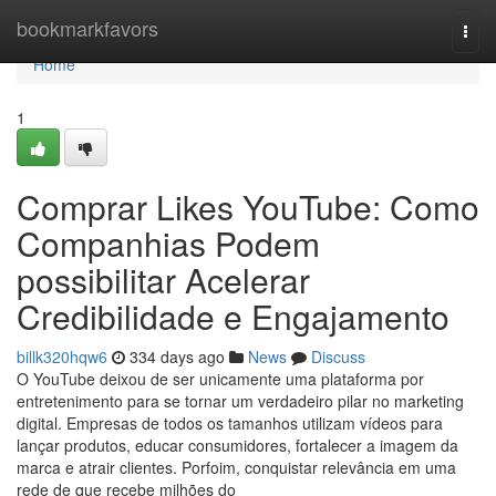
Home
bookmarkfavors
Togg
navi
Home
1
Comprar Likes YouTube: Como
Companhias Podem
possibilitar Acelerar
Credibilidade e Engajamento
billk320hqw6
334 days ago
News
Discuss
O YouTube deixou de ser unicamente uma plataforma por
entretenimento para se tornar um verdadeiro pilar no marketing
digital. Empresas de todos os tamanhos utilizam vídeos para
lançar produtos, educar consumidores, fortalecer a imagem da
marca e atrair clientes. Porfoim, conquistar relevância em uma
rede de que recebe milhões do