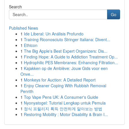
Search
Go
Published News
1
Ide Liberal: Un Análisis Profundo
1
Training Riconosciuto Stringer Italiana: Divent...
1
Ethicon
1
The Big Apple's Best Expert Organizers: Dis...
1
Finding Hope: A Guide to Addiction Treatment Op...
1
Hydrophilic PES Membranes: Enhancing Filtration...
1
Kajakken op de Amblève: Jouw Gids voor een
Onve...
1
Monkeys for Auction: A Detailed Report
1
Enjoy Cleaner Coping With Rubbish Removal
Penrith
1
Top Vape Pens UK: A Consumer's Guide
1
Nyonyatogel: Tutorial Lengkap untuk Pemula
1
정식 프릴리지 획득 안전하게 알아보는 방법
1
Restoring Mobility : Motor Disability & Brain I...